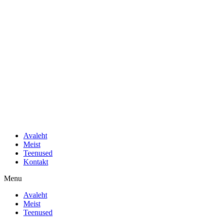
Liigu
sisu
juurde
Avaleht
Meist
Teenused
Kontakt
Menu
Avaleht
Meist
Teenused