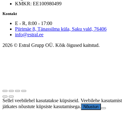
KMKR: EE100980499
Kontakt
E - R, 8:00 - 17:00
Piirimäe 8, Tänassilma küla, Saku vald, 76406
info@estral.ee
2026 © Estral Grupp OÜ. Kõik õigused kaitstud.
Sellel veebilehel kasutatakse küpsiseid. Veebilehe kasutamist
jätkates nõustute küpsiste kasutamisega.
Nõustun