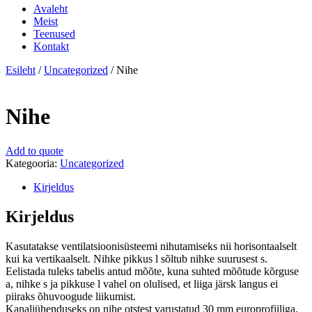
Avaleht
Meist
Teenused
Kontakt
Esileht
/
Uncategorized
/ Nihe
Nihe
Add to quote
Kategooria:
Uncategorized
Kirjeldus
Kirjeldus
Kasutatakse ventilatsioonisüsteemi nihutamiseks nii horisontaalselt
kui ka vertikaalselt. Nihke pikkus l sõltub nihke suurusest s.
Eelistada tuleks tabelis antud mõõte, kuna suhted mõõtude kõrguse
a, nihke s ja pikkuse l vahel on olulised, et liiga järsk langus ei
piiraks õhuvoogude liikumist.
Kanaliühenduseks on nihe otstest varustatud 30 mm europrofiiliga.